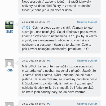
Nebo alespoň tři za cenu jedné… Svádět jakékoliv
nešvary na dobu před 20lety je zcestné, to dnešní
tupost je dána jen a jen dnešní dobou.
24.10.2011 na 20:43 |
#7
Odpověd
|
Citovat
@-OB-
Češi na slovo zdarma slyší. Význam tohoto
SMO
slova je u nás úplně jiný. Co jsi představit pod slovem
zdarma? Vetšinou to neznamená 0 Kč, jak by si každý
myslel, ale zavazujeme k něčemu co vlastně ani
nechceme a postupem času za to platíme. Celé to
pak zavání nekalými obchodními praktikami. :-O
25.10.2011 na 18:23 |
#8
Odpověd
|
Citovat
Milý SMO. Já jen chtěl naznačit možnou souvislost
-OB-
mezi „zdarma“ a nechutí na cokoliv přispět. Jasně, že
„zdarma“ není zdarma, nýbrž „zdarma“ pěkně draze
platíme. Já si jen myslím, že u většiny populace došlo
k úsudkovému zkratu, kdy jim reklamní „zdarmajed“
nahlodal úsudek tolik, že si myslí, že i řada projektů,
na které jsou žádány dary, se dá dělat zdarma…
28.10.2011 na 10:53 |
#9
Odpověd
|
Citovat