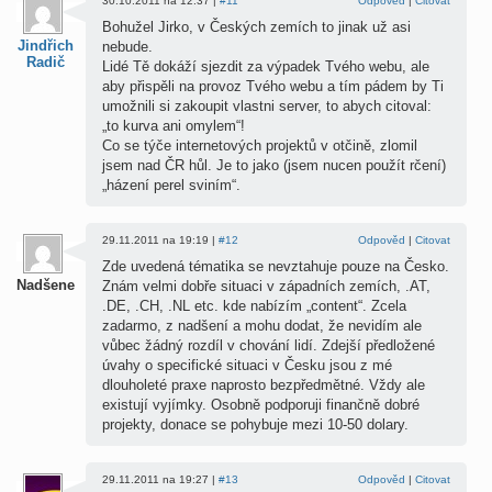
30.10.2011 na 12:37 |
#11
Odpověd
|
Citovat
Bohužel Jirko, v Českých zemích to jinak už asi
Jindřich
nebude.
Radič
Lidé Tě dokáží sjezdit za výpadek Tvého webu, ale
aby přispěli na provoz Tvého webu a tím pádem by Ti
umožnili si zakoupit vlastni server, to abych citoval:
„to kurva ani omylem“!
Co se týče internetových projektů v otčině, zlomil
jsem nad ČR hůl. Je to jako (jsem nucen použít rčení)
„házení perel sviním“.
29.11.2011 na 19:19 |
#12
Odpověd
|
Citovat
Zde uvedená tématika se nevztahuje pouze na Česko.
Nadšenec
Znám velmi dobře situaci v západních zemích, .AT,
.DE, .CH, .NL etc. kde nabízím „content“. Zcela
zadarmo, z nadšení a mohu dodat, že nevidím ale
vůbec žádný rozdíl v chování lidí. Zdejší předložené
úvahy o specifické situaci v Česku jsou z mé
dlouholeté praxe naprosto bezpředmětné. Vždy ale
existují vyjímky. Osobně podporuji finančně dobré
projekty, donace se pohybuje mezi 10-50 dolary.
29.11.2011 na 19:27 |
#13
Odpověd
|
Citovat