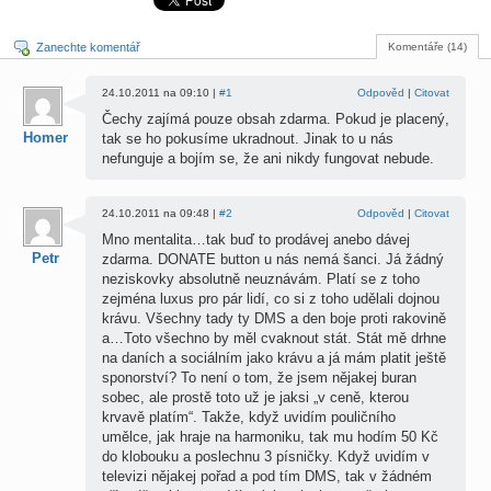
Zanechte komentář
Komentáře (14)
24.10.2011 na 09:10 |
#1
Odpověd
|
Citovat
Čechy zajímá pouze obsah zdarma. Pokud je placený,
Homer
tak se ho pokusíme ukradnout. Jinak to u nás
nefunguje a bojím se, že ani nikdy fungovat nebude.
24.10.2011 na 09:48 |
#2
Odpověd
|
Citovat
Mno mentalita…tak buď to prodávej anebo dávej
Petr
zdarma. DONATE button u nás nemá šanci. Já žádný
neziskovky absolutně neuznávám. Platí se z toho
zejména luxus pro pár lidí, co si z toho udělali dojnou
krávu. Všechny tady ty DMS a den boje proti rakovině
a…Toto všechno by měl cvaknout stát. Stát mě drhne
na daních a sociálním jako krávu a já mám platit ještě
sponorství? To není o tom, že jsem nějakej buran
sobec, ale prostě toto už je jaksi „v ceně, kterou
krvavě platím“. Takže, když uvidím pouličního
umělce, jak hraje na harmoniku, tak mu hodím 50 Kč
do klobouku a poslechnu 3 písničky. Když uvidím v
televizi nějakej pořad a pod tím DMS, tak v žádném