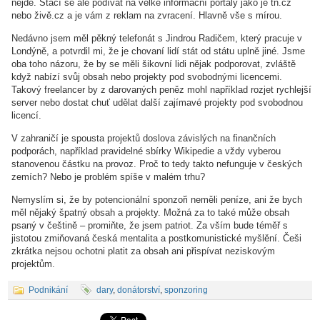
nejde. Stačí se ale podívat na velké informační portály jako je tn.cz
nebo živě.cz a je vám z reklam na zvracení. Hlavně vše s mírou.
Nedávno jsem měl pěkný telefonát s Jindrou Radičem, který pracuje v
Londýně, a potvrdil mi, že je chovaní lidí stát od státu uplně jiné. Jsme
oba toho názoru, že by se měli šikovní lidi nějak podporovat, zvláště
když nabízí svůj obsah nebo projekty pod svobodnými licencemi.
Takový freelancer by z darovaných peněz mohl například rozjet rychlejší
server nebo dostat chuť udělat další zajímavé projekty pod svobodnou
licencí.
V zahraničí je spousta projektů doslova závislých na finančních
podporách, například pravidelné sbírky Wikipedie a vždy vyberou
stanovenou částku na provoz. Proč to tedy takto nefunguje v českých
zemích? Nebo je problém spíše v malém trhu?
Nemyslím si, že by potencionální sponzoři neměli peníze, ani že bych
měl nějaký špatný obsah a projekty. Možná za to také může obsah
psaný v češtině – promiňte, že jsem patriot. Za vším bude téměř s
jistotou zmiňovaná česká mentalita a postkomunistické myšlění. Češi
zkrátka nejsou ochotni platit za obsah ani přispívat neziskovým
projektům.
Podnikání
dary
,
donátorství
,
sponzoring