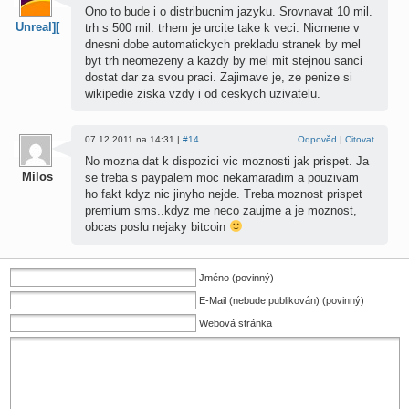
Ono to bude i o distribucnim jazyku. Srovnavat 10 mil.
Unreal][
trh s 500 mil. trhem je urcite take k veci. Nicmene v
dnesni dobe automatickych prekladu stranek by mel
byt trh neomezeny a kazdy by mel mit stejnou sanci
dostat dar za svou praci. Zajimave je, ze penize si
wikipedie ziska vzdy i od ceskych uzivatelu.
07.12.2011 na 14:31 |
#14
Odpověd
|
Citovat
No mozna dat k dispozici vic moznosti jak prispet. Ja
Milos
se treba s paypalem moc nekamaradim a pouzivam
ho fakt kdyz nic jinyho nejde. Treba moznost prispet
premium sms..kdyz me neco zaujme a je moznost,
obcas poslu nejaky bitcoin
Jméno (povinný)
E-Mail (nebude publikován) (povinný)
Webová stránka