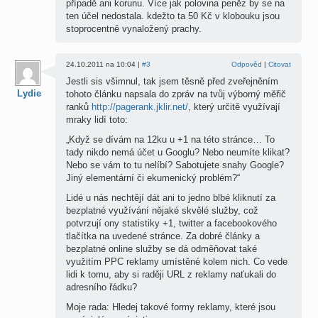
případě ani korunu. Více jak polovina peněz by se na
ten účel nedostala. kdežto ta 50 Kč v klobouku jsou
stoprocentně vynaložený prachy.
24.10.2011 na 10:04 |
#3
Odpověd
|
Citovat
Jestli sis všimnul, tak jsem těsně před zveřejněním
Lydie
tohoto článku napsala do zpráv na tvůj výborný měřič
ranků
http://pagerank.jklir.net/
, který určitě využívají
mraky lidí toto:
„Když se dívám na 12ku u +1 na této stránce… To
tady nikdo nemá účet u Googlu? Nebo neumíte klikat?
Nebo se vám to tu nelíbí? Sabotujete snahy Google?
Jiný elementární či ekumenický problém?“
Lidé u nás nechtějí dát ani to jedno blbé kliknutí za
bezplatné využívání nějaké skvělé služby, což
potvrzují ony statistiky +1, twitter a facebookového
tlačítka na uvedené stránce. Za dobré články a
bezplatné online služby se dá odměňovat také
využitím PPC reklamy umístěné kolem nich. Co vede
lidi k tomu, aby si raději URL z reklamy naťukali do
adresního řádku?
Moje rada: Hledej takové formy reklamy, které jsou