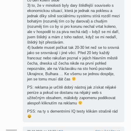
co den kolem sebe
3) to, že v minolosti byly dary štědřejší souviselo s
ekonomickou situací, která je jednak na poklesu a
jednak díky silně sociálnímu systému stírá rozdíl mezi
bohatým (rozuměj tím co by daroval) a chudým
(rozuměj tím co by si pro korunu nechal vrtat koleno,
ale v hospodě to za piva nechá rád) – když se mi daří,
jsem štědrý a mám z toho radost, když se mi nedaří,
štědrý být přestávám.
4) budete muset počkat tak 20-30 let než se to srovná
jako se srovnávají i jiné věci. Před 20 lety každý
francouz nebo rakušan poznal v jejich hlavním městě
čecha, dneska už čecha nikde na první pohled
nepoznáte, ale na Václaváku na sto honů poznáte
Ukrajince, Bulhara … Ke všemu se jednou dospěje,
jen se tomu musí dát čas
PS: reklama je určitě dobrý nástroj jak získat nějaké
peníze a pokud se dostanu na nějaký web s
užitečným obsahem, málokdy zapomenu poděkovat
alespoň kliknutím na reklamu
PSS: na ty s dementními IQ testy klikám strašně rád