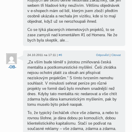
Kdybych ale skoro denně neobíhala zákazníky, tak jen
webem tři hladové krky neuživím. Většinu objednávek
v e-shopech mám od lidí, kterým jsem zboží předtím
osobně ukázala a nechala jim vizitku, kde si to mají
objednat, když už se nerozhoupali ihned.
Co se týká placených internetových projektů, to se
zase zamysli nad komentářem #1 od Homera. Ne že
bych byla skeptik, ale…
24.10.2011 na 17:11 |
#6
Odpověd
|
Citovat
„Za vším bude téměř s jistotou zmiňovaná česká
-OB-
mentalita a postkomunistické myšlění. Češi zkrátka
nejsou ochotni platit za obsah ani přispívat
neziskovým projektům.“ S tímto tvrzením nemohu
souhlasit. V minulosti sehnat peníze pro různé
projekty ve formě darů bylo mnohem snadnější než
dnes. Kdyby tato mentalita nic nedarovat a vše chtít
zdarma byla dána kamunistickým myšlením, pak by
tomu muselo býto právě naopak.
To, že typický čecháček chce vše zdarma, a nebo to
rovnou šlohne, je dána dobou po komouších, dobou
klientelistického kapitalismu. Stačí se podívat na
současné reklamy – vše zdarma, zdarma a zdarma.