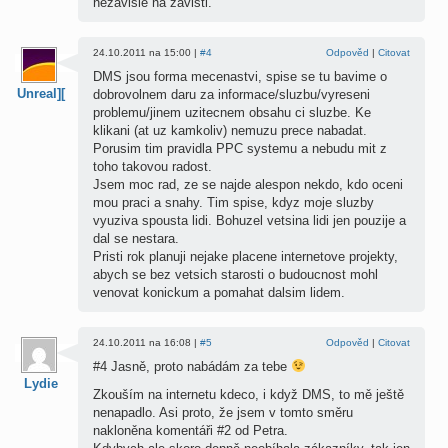
nezávislé na závisti.
24.10.2011 na 15:00 |
#4
Odpověd
|
Citovat
DMS jsou forma mecenastvi, spise se tu bavime o
Unreal][
dobrovolnem daru za informace/sluzbu/vyreseni
problemu/jinem uzitecnem obsahu ci sluzbe. Ke
klikani (at uz kamkoliv) nemuzu prece nabadat.
Porusim tim pravidla PPC systemu a nebudu mit z
toho takovou radost.
Jsem moc rad, ze se najde alespon nekdo, kdo oceni
mou praci a snahy. Tim spise, kdyz moje sluzby
vyuziva spousta lidi. Bohuzel vetsina lidi jen pouzije a
dal se nestara.
Pristi rok planuji nejake placene internetove projekty,
abych se bez vetsich starosti o budoucnost mohl
venovat konickum a pomahat dalsim lidem.
24.10.2011 na 16:08 |
#5
Odpověd
|
Citovat
#4 Jasně, proto nabádám za tebe
Lydie
Zkouším na internetu kdeco, i když DMS, to mě ještě
nenapadlo. Asi proto, že jsem v tomto směru
nakloněna komentáři #2 od Petra.