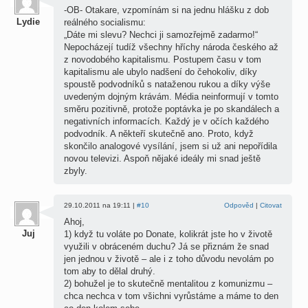
-OB- Otakare, vzpomínám si na jednu hlášku z dob
Lydie
reálného socialismu:
„Dáte mi slevu? Nechci ji samozřejmě zadarmo!“
Nepocházejí tudíž všechny hříchy národa českého až
z novodobého kapitalismu. Postupem času v tom
kapitalismu ale ubylo nadšení do čehokoliv, díky
spoustě podvodníků s nataženou rukou a díky výše
uvedeným dojným krávám. Média neinformují v tomto
směru pozitivně, protože poptávka je po skandálech a
negativních informacích. Každý je v očích každého
podvodník. A někteří skutečně ano. Proto, když
skončilo analogové vysílání, jsem si už ani nepořídila
novou televizi. Aspoň nějaké ideály mi snad ještě
zbyly.
29.10.2011 na 19:11 |
#10
Odpověd
|
Citovat
Ahoj,
Juj
1) když tu voláte po Donate, kolikrát jste ho v životě
využili v obráceném duchu? Já se přiznám že snad
jen jednou v životě – ale i z toho důvodu nevolám po
tom aby to dělal druhý.
2) bohužel je to skutečně mentalitou z komunizmu –
chca nechca v tom všichni vyrůstáme a máme to den