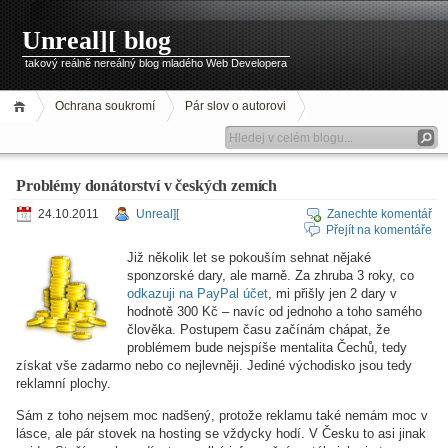
Unreal][ blog
takový reálně nereálný blog mladého Web Developera
Ochrana soukromí
Pár slov o autorovi
Problémy donátorství v českých zemích
24.10.2011
Unreal][
Zanechte komentář
Přejít na komentáře
Již několik let se pokouším sehnat nějaké
sponzorské dary, ale marně. Za zhruba 3 roky, co
odkazuji na PayPal účet
, mi přišly jen 2 dary v
hodnotě 300 Kč – navíc od jednoho a toho samého
člověka. Postupem času začínám chápat, že
problémem bude nejspíše mentalita Čechů, tedy
získat vše zadarmo nebo co nejlevněji. Jediné východisko jsou tedy
reklamní plochy.
Sám z toho nejsem moc nadšený, protože reklamu také nemám moc v
lásce, ale pár stovek na hosting se vždycky hodí. V Česku to asi jinak